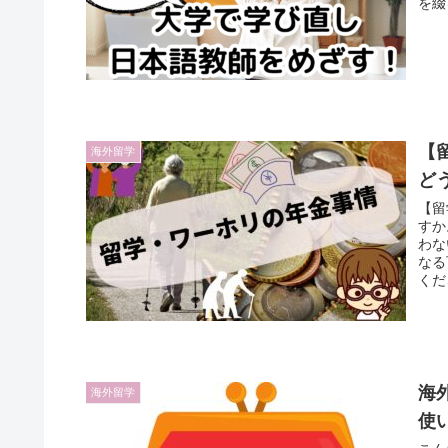
を綴
【
海外留学
ど
【留
すか
わな
なる
くだ
海
海外留学
使