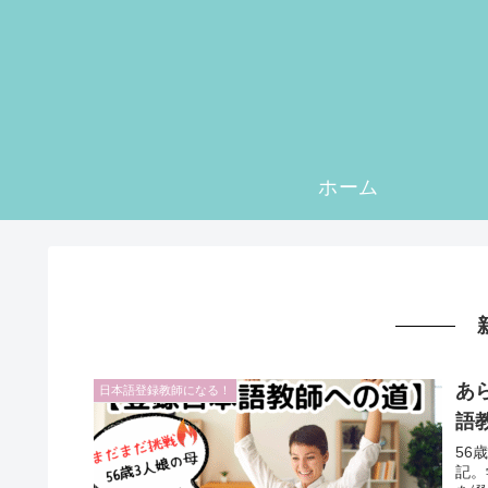
ホーム
あ
日本語登録教師になる！
語
56
記。