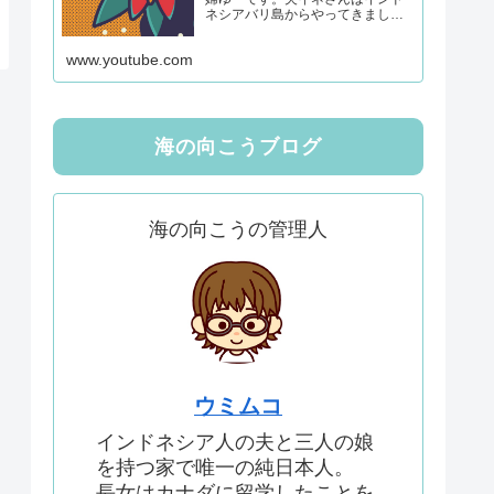
ネシアバリ島からやってきまし
た。 このVlogは国際結婚した家族
の生活や、楽しかったこと、大変
www.youtube.com
だったことなどをアップしていま
す。 本当に、色々あり、色々思う
ところがありますが、youtubeに公
開することでそれらすべての出来
事が浄化できればと思っていま
す。コ...
海の向こうブログ
海の向こうの管理人
ウミムコ
インドネシア人の夫と三人の娘
を持つ家で唯一の純日本人。
長女はカナダに留学したことを