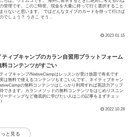
にちは。ウミムコです。 海外に留学するときに絶対に考えるのは
の管理です。このご時世、現金を大量に持って行く選択すること
まりないと思います。 ではどんなタイプのカードを持って行けば
のでしょう？ うさこ そう...
2023.01.15
イティブキャンプのカラン自習用プラットフォーム
無料コンテンツがすごい
ティブキャンプ/NativeCampはレッスンが受け放題で有名です
実は無料で使えるコンテンツもすごいんです。ネイティブキャン
NativeCampの無料コンテンツはしっかり利用すれば英語力アップ
待できます。カランメソッドの無料コンテンツをはじめリスニン
リーディングなど徹底的に学びたい人はこの記事をまずチェッ
！
2022.10.28
もっと見る