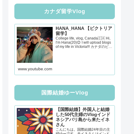
カナダ留学Vlog
HANA_HANA 【ビクトリア
留学】
College life, vlog, Canada🇨🇦 Hi,
I’m Hana(20)😊 I will upload blogs
of my life in Victoria!!! カナダのビク
トリアでの生活をあげていこうと
思います☺️
www.youtube.com
国際結婚ゆーVlog
【国際結婚】外国人と結婚
した50代主婦のVlogインド
ネシアバリ島から来たイネ
さん
こんにちは。国際結婚24年目の主
婦ゆーです。夫イネさんはインド