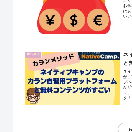
こん
お金
はあ
いい
ネ
英語学習
と
ネイ
が、
プ/
が期
グ、
ク！