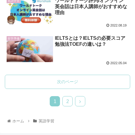
ワールドトーク評判/オンライン
英語学習
英会話は日本人講師がおすすめな
理由
2022.08.19
IELTSとは？IELTSの必要スコア
留学準備
勉強法TOEFの違いは？
2022.05.04
次のページ
1
2
ホーム
英語学習