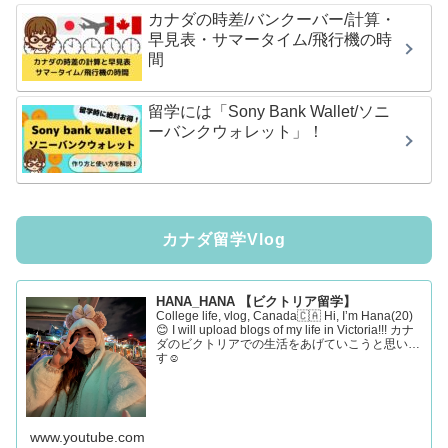
カナダの時差/バンクーバー/計算・
早見表・サマータイム/飛行機の時
間
留学には「Sony Bank Wallet/ソニ
ーバンクウォレット」！
カナダ留学Vlog
HANA_HANA 【ビクトリア留学】
College life, vlog, Canada🇨🇦 Hi, I’m Hana(20)
😊 I will upload blogs of my life in Victoria!!! カナ
ダのビクトリアでの生活をあげていこうと思いま
す☺️
www.youtube.com