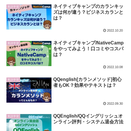
ネイティブキャンプのカランキッ
英語学習
ズは何が違う？ビジネスカランと
は？
2022.10.20
ネイティブキャンプ/NativeCamp
英語学習
をやってみよう！口コミやコスパ
は？
2022.10.08
QQenglish[カランメソッド]初心
英語学習
者もOK？効果やテキストは？
2022.09.30
QQEnglish/QQイングリッシュオ
英語学習
ンライン評判・システム退会方法